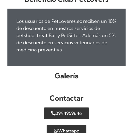
Los usuarios de PetLoveres.ec reciben un 10%
de descuento en nuestros servicios de
petshop, treat Bar y PetSitter. Además un 5%
de descuento en servicios veterinarios de
medicina preventiva
Galería
Contactar
0994959646
Whatsapp