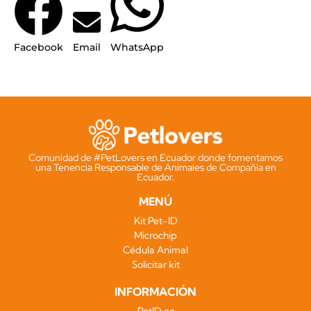
Facebook
Email
WhatsApp
Comunidad de #PetLovers en Ecuador donde fomentamos
una Tenencia Responsable de Animales de Compañía en
Ecuador.
MENÚ
Kit Pet-ID
Microchip
Cédula Animal
Solicitar kit
INFORMACIÓN