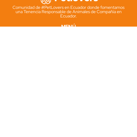
Comunidad de #PetLovers en Ecuador donde fomentamos
una Tenencia Responsable de Animales de Compañía en
Ecuador.
MENÚ
Kit Pet-ID
Microchip
Cédula Animal
Solicitar kit
INFORMACIÓN
PetID.ec
Registrodemascotas.ec
Términos y condiciones
Politicas de Privacidad
SOCIAL
Instagram
Facebook
Tik Tok
Whatsapp