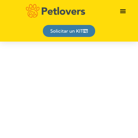
Identificación animal
Solicitar un KIT