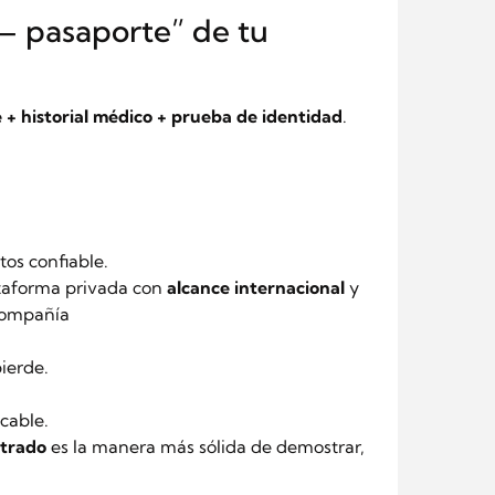
– pasaporte” de tu
 + historial médico + prueba de identidad
.
os confiable.
taforma privada con
alcance internacional
y
compañía
pierde.
cable.
strado
es la manera más sólida de demostrar,