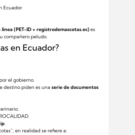
n Ecuador.
n línea (PET-ID + registrodemascotas.ec)
es
 tu compañero peludo.
tas en Ecuador?
por el gobierno.
e destino piden es una
serie de documentos
erinario.
 AGROCALIDAD.
ip
.
tas”, en realidad se refiere a: