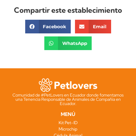
Compartir este establecimiento
Facebook
Email
WhatsApp
Comunidad de #PetLovers en Ecuador donde fomentamos
una Tenencia Responsable de Animales de Compañía en
Ecuador.
MENÚ
Kit Pet-ID
Microchip
Cédula Animal