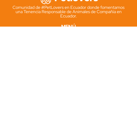
Comunidad de #PetLovers en Ecuador donde fomentamos
una Tenencia Responsable de Animales de Compañía en
Ecuador.
MENÚ
Kit Pet-ID
Microchip
Cédula Animal
Solicitar kit
INFORMACIÓN
PetID.ec
Registrodemascotas.ec
Términos y condiciones
Politicas de Privacidad
SOCIAL
Instagram
Facebook
Tik Tok
Whatsapp