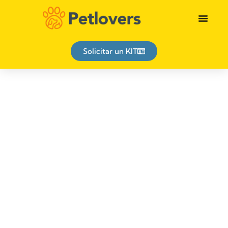
Identificación animal
Solicitar un KIT