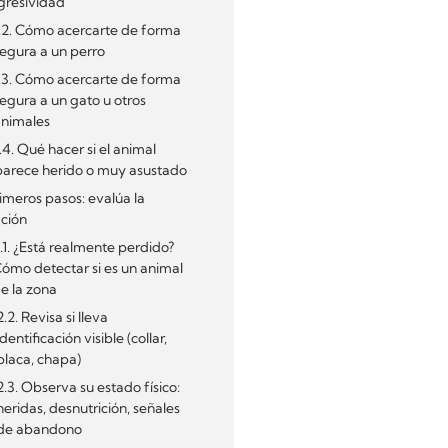
gresividad
.2. Cómo acercarte de forma
egura a un perro
.3. Cómo acercarte de forma
egura a un gato u otros
animales
.4. Qué hacer si el animal
parece herido o muy asustado
rimeros pasos: evalúa la
ación
.1. ¿Está realmente perdido?
ómo detectar si es un animal
e la zona
2.2. Revisa si lleva
identificación visible (collar,
placa, chapa)
2.3. Observa su estado físico:
heridas, desnutrición, señales
de abandono