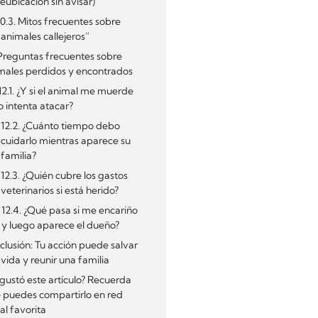
reubicación sin avisar)
10.3. Mitos frecuentes sobre
“animales callejeros”
 Preguntas frecuentes sobre
males perdidos y encontrados
12.1. ¿Y si el animal me muerde
o intenta atacar?
12.2. ¿Cuánto tiempo debo
cuidarlo mientras aparece su
familia?
12.3. ¿Quién cubre los gastos
veterinarios si está herido?
12.4. ¿Qué pasa si me encariño
y luego aparece el dueño?
lusión: Tu acción puede salvar
vida y reunir una familia
 gustó este artículo? Recuerda
 puedes compartirlo en red
al favorita