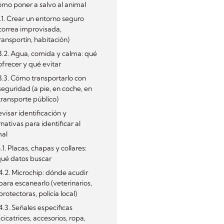
ómo poner a salvo al animal
.1. Crear un entorno seguro
correa improvisada,
ransportín, habitación)
3.2. Agua, comida y calma: qué
ofrecer y qué evitar
3.3. Cómo transportarlo con
seguridad (a pie, en coche, en
transporte público)
evisar identificación y
rnativas para identificar al
mal
.1. Placas, chapas y collares:
ué datos buscar
4.2. Microchip: dónde acudir
para escanearlo (veterinarios,
protectoras, policía local)
4.3. Señales específicas
(cicatrices, accesorios, ropa,