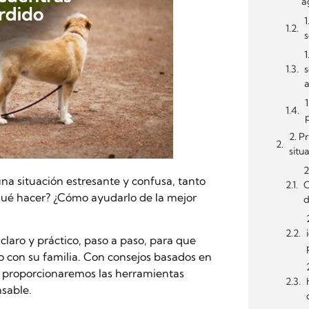
a
1
s
1
s
1
2. P
situ
2
a situación estresante y confusa, tanto
C
Qué hacer? ¿Cómo ayudarlo de la mejor
d
claro y práctico, paso a paso, para que
o con su familia. Con consejos basados en
e proporcionaremos las herramientas
nsable.