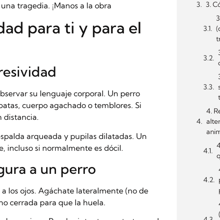
3. C
 una tragedia. ¡Manos a la obra
3
dad para ti y para el
(
t
gresividad
bservar su lenguaje corporal. Un perro
 patas, cuerpo agachado o temblores. Si
4. R
 distancia.
alte
ani
 espalda arqueada y pupilas dilatadas. Un
4
 incluso si normalmente es dócil.
q
gura a un perro
 a los ojos. Agáchate lateralmente (no de
no cerrada para que la huela.