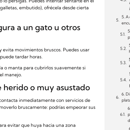
no lo persigas. Puedes intentar sentarte en el
alletas, embutido), ofrécela desde cierta
5. A
encu
ura a un gato u otros
5
p
 y evita movimientos bruscos. Puedes usar
 puede tardar horas.
lla o manta para cubrirlos suavemente si
 el manejo.
ce herido o muy asustado
6. D
 contacta inmediatamente con servicios de
plat
s moverlo bruscamente: podrías empeorar sus
6
p
d
para evitar que huya hacia una zona