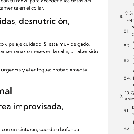
on tu móvil para acceder a los datos del
tamente en el collar.
9. S
idas, desnutrición,
resp
9
c
so y pelaje cuidado. Si está muy delgado,
evar semanas o meses en la calle, o haber sido
la urgencia y el enfoque: probablemente
mal
10. 
anim
rrea improvisada,
1
r
da con un cinturón, cuerda o bufanda.