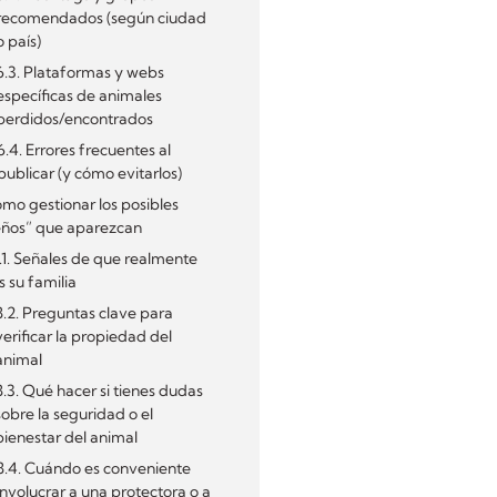
recomendados (según ciudad
o país)
6.3. Plataformas y webs
específicas de animales
perdidos/encontrados
6.4. Errores frecuentes al
publicar (y cómo evitarlos)
ómo gestionar los posibles
ños” que aparezcan
.1. Señales de que realmente
s su familia
8.2. Preguntas clave para
verificar la propiedad del
animal
8.3. Qué hacer si tienes dudas
sobre la seguridad o el
bienestar del animal
8.4. Cuándo es conveniente
involucrar a una protectora o a