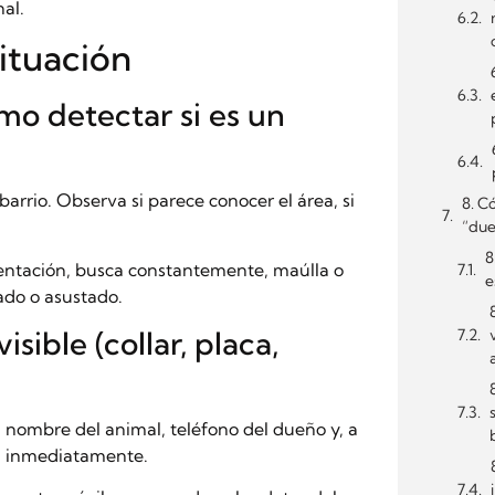
nal.
situación
mo detectar si es un
rrio. Observa si parece conocer el área, si
8. C
“due
8
entación, busca constantemente, maúlla o
e
ado o asustado.
isible (collar, placa,
el nombre del animal, teléfono del dueño y, a
ta inmediatamente.