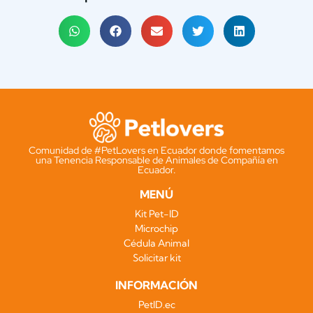
Comunidad de #PetLovers en Ecuador donde fomentamos
una Tenencia Responsable de Animales de Compañía en
Ecuador.
MENÚ
Kit Pet-ID
Microchip
Cédula Animal
Solicitar kit
INFORMACIÓN
PetID.ec