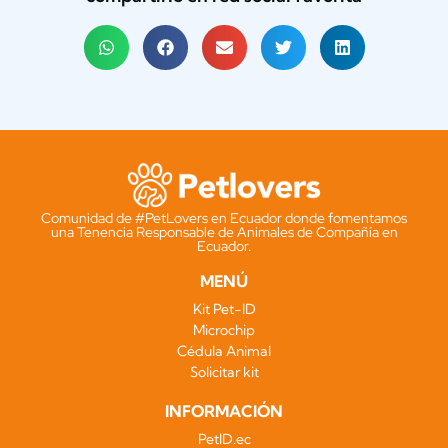
Comunidad de #PetLovers en Ecuador donde fomentamos
una Tenencia Responsable de Animales de Compañía en
Ecuador.
MENÚ
Kit Pet-ID
Microchip
Cédula Animal
Solicitar kit
INFORMACIÓN
PetID.ec