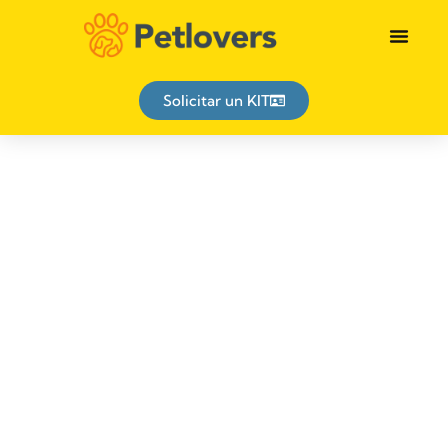
Identificación animal
Solicitar un KIT