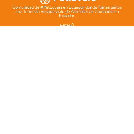
Comunidad de #PetLovers en Ecuador donde fomentamos
una Tenencia Responsable de Animales de Compañía en
Ecuador.
MENÚ
Kit Pet-ID
Microchip
Cédula Animal
Solicitar kit
INFORMACIÓN
PetID.ec
Registrodemascotas.ec
Términos y condiciones
Politicas de Privacidad
SOCIAL
Instagram
Facebook
Tik Tok
Whatsapp