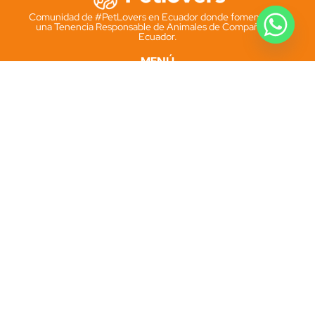
Comunidad de #PetLovers en Ecuador donde fomentamos
una Tenencia Responsable de Animales de Compañía en
Ecuador.
MENÚ
Kit Pet-ID
Microchip
Cédula Animal
Solicitar kit
INFORMACIÓN
PetID.ec
Registrodemascotas.ec
Términos y condiciones
Politicas de Privacidad
SOCIAL
Instagram
Facebook
Tik Tok
Whatsapp