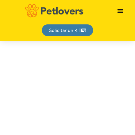
Identificación animal
Solicitar un KIT